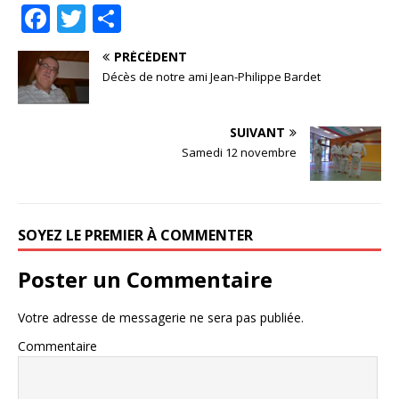
F
T
P
a
w
ar
PRÉCÉDENT
c
it
ta
Décès de notre ami Jean-Philippe Bardet
e
te
g
b
r
e
SUIVANT
o
r
Samedi 12 novembre
o
k
SOYEZ LE PREMIER À COMMENTER
Poster un Commentaire
Votre adresse de messagerie ne sera pas publiée.
Commentaire