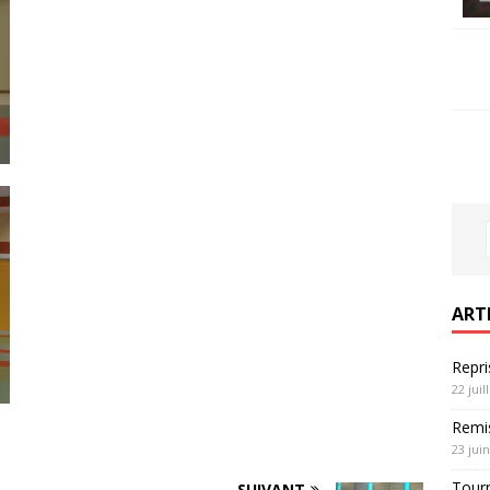
S
ART
Repri
22 juil
Remi
23 jui
Tour
SUIVANT