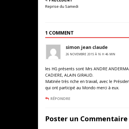
c
it
ta
Reprise du Samedi
e
te
g
b
r
e
o
r
1 COMMENT
o
simon jean claude
k
26 NOVEMBRE 2015 À 16 H 46 MIN
les HG présents sont Mrs ANDRE ANDERM
CADIERE, ALAIN GIRAUD.
Matinée très riche en travail, avec le Présid
qui ont participé au Mondo merci à eux.
RÉPONDRE
Poster un Commentaire