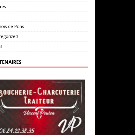
res
s
nois de Pons
tegorized
os
TENAIRES