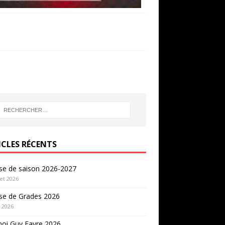
Slideshow
M
Maximize
Previous
esc
Next
Close
ICLES RÉCENTS
se de saison 2026-2027
let 2026
se de Grades 2026
n 2026
noi Guy Favre 2026