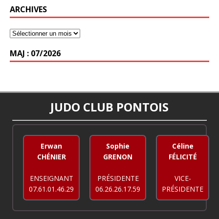
ARCHIVES
MAJ : 07/2026
JUDO CLUB PONTOIS
Erwan
Sophie
Céline
CHÉNIER
GRENON
FÉLICITÉ
ENSEIGNANT
PRÉSIDENTE
VICE-
07.61.01.46.29
06.26.26.17.59
PRÉSIDENTE