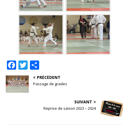
F
T
P
a
w
ar
PRÉCÉDENT
c
it
ta
Passage de grades
e
te
g
b
r
e
SUIVANT
o
r
Reprise de saison 2023 – 2024
o