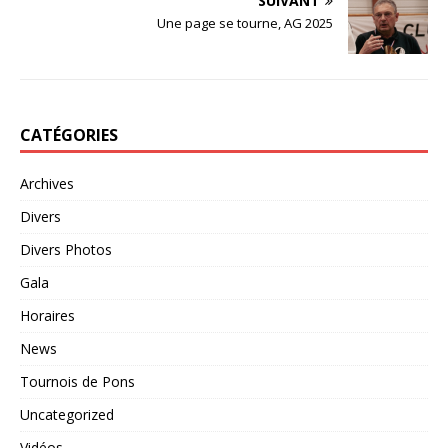
b
r
e
SUIVANT
o
r
Une page se tourne, AG 2025
o
k
CATÉGORIES
Archives
Divers
Divers Photos
Gala
Horaires
News
Tournois de Pons
Uncategorized
Vidéos