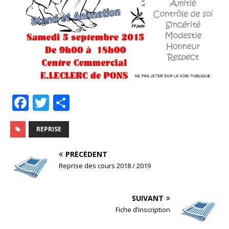
F
T
P
a
w
ar
c
it
ta
REPRISE
e
te
g
PRÉCÉDENT
b
r
e
Reprise des cours 2018 / 2019
o
r
o
SUIVANT
Fiche d’inscription
k